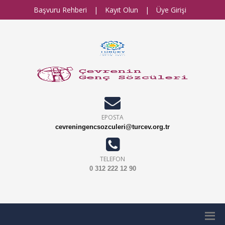
Başvuru Rehberi
|
Kayıt Olun
|
Üye Girişi
EPOSTA
cevreningencsozculeri@turcev.org.tr
TELEFON
0 312 222 12 90