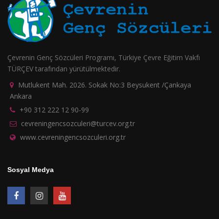
Çevrenin Genç Sözcüleri Programı, Türkiye Çevre Eğitim Vakfı
TÜRÇEV tarafından yürütülmektedir.
Mutlukent Mah. 2026. Sokak No:3 Beysukent /Çankaya
Ankara
+90 312 222 12 90-99
cevreningencsozculeri@turcev.org.tr
www.cevreningencsozculeri.org.tr
Sosyal Medya