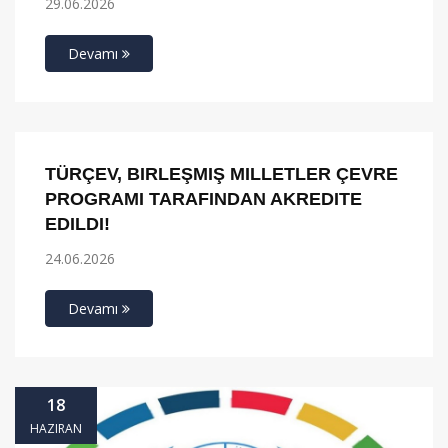
29.06.2026
Devamı
24
TÜRÇEV, BIRLEŞMIŞ MILLETLER ÇEVRE
HAZIRAN
PROGRAMI TARAFINDAN AKREDITE
EDILDI!
24.06.2026
Devamı
18
HAZIRAN