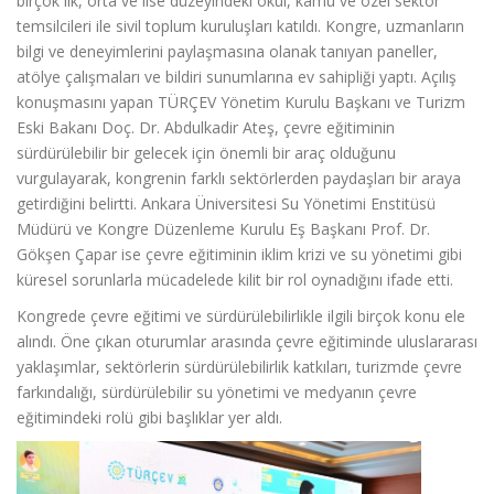
birçok ilk, orta ve lise düzeyindeki okul, kamu ve özel sektör
temsilcileri ile sivil toplum kuruluşları katıldı. Kongre, uzmanların
bilgi ve deneyimlerini paylaşmasına olanak tanıyan paneller,
atölye çalışmaları ve bildiri sunumlarına ev sahipliği yaptı. Açılış
konuşmasını yapan TÜRÇEV Yönetim Kurulu Başkanı ve Turizm
Eski Bakanı Doç. Dr. Abdulkadir Ateş, çevre eğitiminin
sürdürülebilir bir gelecek için önemli bir araç olduğunu
vurgulayarak, kongrenin farklı sektörlerden paydaşları bir araya
getirdiğini belirtti. Ankara Üniversitesi Su Yönetimi Enstitüsü
Müdürü ve Kongre Düzenleme Kurulu Eş Başkanı Prof. Dr.
Gökşen Çapar ise çevre eğitiminin iklim krizi ve su yönetimi gibi
küresel sorunlarla mücadelede kilit bir rol oynadığını ifade etti.
Kongrede çevre eğitimi ve sürdürülebilirlikle ilgili birçok konu ele
alındı. Öne çıkan oturumlar arasında çevre eğitiminde uluslararası
yaklaşımlar, sektörlerin sürdürülebilirlik katkıları, turizmde çevre
farkındalığı, sürdürülebilir su yönetimi ve medyanın çevre
eğitimindeki rolü gibi başlıklar yer aldı.