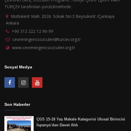
TÜRÇEV tarafından yürütülmektedir.
Mutlukent Mah. 2026. Sokak No:3 Beysukent /Çankaya
Ankara
+90 312 222 12 90-99
cevreningencsozculeri@turcev.org.tr
www.cevreningencsozculeri.org.tr
Sosyal Medya
Son Haberler
ÇGS 15-18 Yaş Makale Kategorisi Ulusal Birincisi
İspanya’dan Davet Aldı