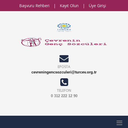
Başvuru Rehberi
|
Kayıt Olun
|
Üye Girişi
EPOSTA
cevreningencsozculeri@turcev.org.tr
TELEFON
0 312 222 12 90