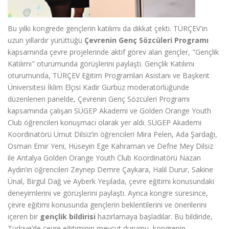
Bu yılki kongrede gençlerin katılımı da dikkat çekti. TÜRÇEV'in
uzun yıllardır yürüttüğü
Çevrenin Genç Sözcüleri Programı
kapsamında çevre projelerinde aktif görev alan gençler, "Gençlik
Katılımı" oturumunda görüşlerini paylaştı. Gençlik Katılımı
oturumunda, TÜRÇEV Eğitim Programları Asistanı ve Başkent
Üniversitesi İklim Elçisi Kadir Gürbüz moderatörlüğünde
düzenlenen panelde, Çevrenin Genç Sözcüleri Programı
kapsamında çalışan SÜGEP Akademi ve Golden Orange Youth
Club öğrencileri konuşmacı olarak yer aldı. SÜGEP Akademi
Koordinatörü Umut Dilsiz’in öğrencileri Mira Pelen, Ada Şardağı,
Osman Emir Yeni, Hüseyin Ege Kahraman ve Defne Mey Dilsiz
ile Antalya Golden Orange Youth Club Koordinatörü Nazan
Aydın’ın öğrencileri Zeynep Demre Çaykara, Halil Durur, Sakine
Ünal, Birgül Dağ ve Ayberk Yeşilada, çevre eğitimi konusundaki
deneyimlerini ve görüşlerini paylaştı. Ayrıca kongre süresince,
çevre eğitimi konusunda gençlerin beklentilerini ve önerilerini
içeren bir
gençlik bildirisi
hazırlamaya başladılar. Bu bildiride,
Türkiye’de çevre eğitiminin mevcut durumu, kongrenin