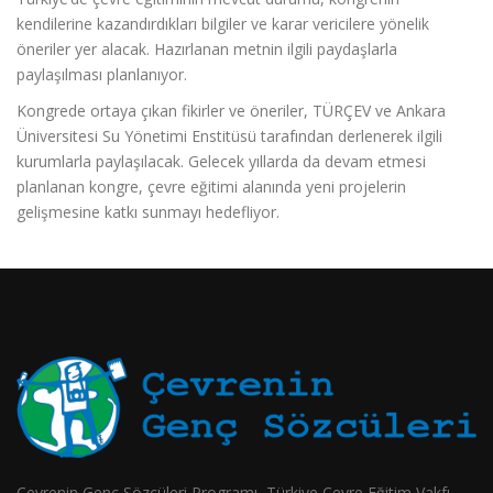
kendilerine kazandırdıkları bilgiler ve karar vericilere yönelik
öneriler yer alacak. Hazırlanan metnin ilgili paydaşlarla
paylaşılması planlanıyor.
Kongrede ortaya çıkan fikirler ve öneriler, TÜRÇEV ve Ankara
Üniversitesi Su Yönetimi Enstitüsü tarafından derlenerek ilgili
kurumlarla paylaşılacak. Gelecek yıllarda da devam etmesi
planlanan kongre, çevre eğitimi alanında yeni projelerin
gelişmesine katkı sunmayı hedefliyor.
Çevrenin Genç Sözcüleri Programı, Türkiye Çevre Eğitim Vakfı